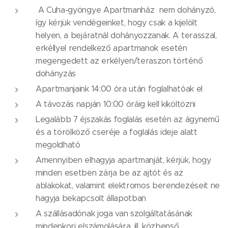
A Cuha-gyöngye Apartmanház nem dohányzó,
így kérjük vendégeinket, hogy csak a kijelölt
helyen, a bejáratnál dohányozzanak. A terasszal,
erkéllyel rendelkező apartmanok esetén
megengedett az erkélyen/teraszon történő
dohányzás
Apartmanjaink 14:00 óra után foglalhatóak el
A távozás napján 10:00 óráig kell kiköltözni
Legalább 7 éjszakás foglalás esetén az ágynemű
és a törölköző cseréje a foglalás ideje alatt
megoldható
Amennyiben elhagyja apartmanját, kérjük, hogy
minden esetben zárja be az ajtót és az
ablakokat, valamint elektromos berendezéseit ne
hagyja bekapcsolt állapotban
A szállásadónak joga van szolgáltatásának
mindenkori elszámolására, ill. közbenső